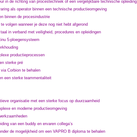
r in de richting van procestechniek of een vergelijkbare technische opleiding
aring als operator binnen een technische productieomgeving
len binnen de procesindustrie
e volgen wanneer je deze nog niet hebt afgerond
aal in verband met veiligheid, procedures en opleidingen
ntinu 5-ploegensysteem
erkhouding
mplexe productieprocessen
en sterke pré
 via Corbion te behalen
n een sterke teammentaliteit
atieve organisatie met een sterke focus op duurzaamheid
mplexe en moderne productieomgeving
ldwerkzaamheden
eiding van een buddy en ervaren collega’s
aronder de mogelijkheid om een VAPRO B diploma te behalen