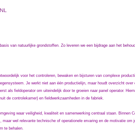
 NL
basis van natuurlijke grondstoffen. Zo leveren we een bijdrage aan het behou
antwoordelijk voor het controleren, bewaken en bijsturen van complexe produc
oegensysteem. Je werkt niet aan één productielijn, maar houdt overzicht over
erst als fieldoperator om uiteindelijk door te groeien naar panel operator. Hier
it de controlekamer) en fieldwerkzaamheden in de fabriek.
mgeving waar veiligheid, kwaliteit en samenwerking centraal staan. Binnen Cor
maar wel relevante technische of operationele ervaring en de motivatie om j
rn te behalen.