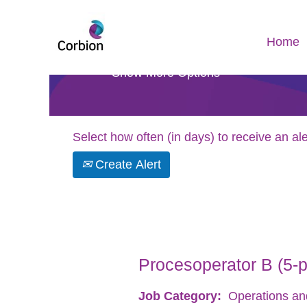
Search by Keyword
Home
Show More Options
Select how often (in days) to receive an ale
Create Alert
Procesoperator B (5-
Job Category:
Operations an