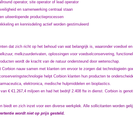
lround operator, site operator of lead operator
veiligheid en samenwerking centraal staan
 en uiteenlopende productieprocessen
ikkeling en kennisdeling actief worden gestimuleerd
ënten dat zich richt op het behoud van wat belangrijk is, waaronder voedsel 
 melkzuur, melkzuurderivaten, oplossingen voor voedselconservering, functione
oducten wordt de kracht van de natuur ondersteund door wetenschap.
 Corbion nauw samen met klanten om ervoor te zorgen dat technologieën goe
conserveringstechnologie helpt Corbion klanten hun producten te onderscheid
farmaceutica, elektronica, medische hulpmiddelen en bioplastics.
t van €
€1.267,4
miljoen en had het bedrijf 2.408 fte in dienst. Corbion is g
en biedt en zich inzet voor een
diverse werkplek. Alle sollicitanten worden geli
rtentie wordt niet op prijs gesteld.