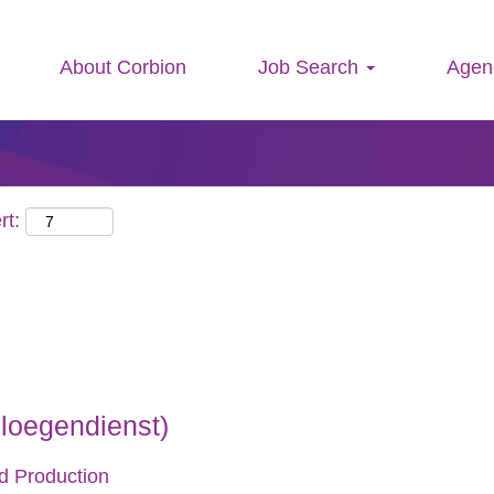
Search by Location
About Corbion
Job Search
Agen
rt:
ploegendienst)
d Production