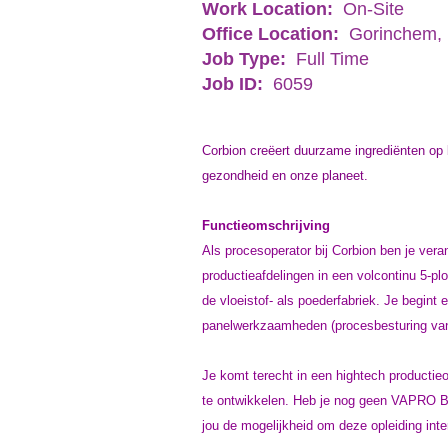
Work Location:
On-Site
Office Location:
Gorinchem,
Job Type:
Full Time
Job ID:
6059
Corbion creëert duurzame ingrediënten op 
gezondheid en onze planeet.
Functieomschrijving
Als procesoperator bij Corbion ben je ver
productieafdelingen in een volcontinu 5-pl
de vloeistof- als poederfabriek. Je begint e
panelwerkzaamheden (procesbesturing vanu
Je komt terecht in een hightech productieo
te ontwikkelen. Heb je nog geen VAPRO B, 
jou de mogelijkheid om deze opleiding inte