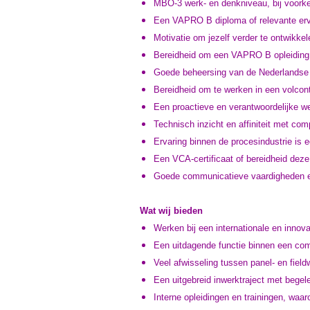
MBO‑3 werk- en denkniveau, bij voorkeu
Een VAPRO B diploma of relevante erv
Motivatie om jezelf verder te ontwikke
Bereidheid om een VAPRO B opleiding t
Goede beheersing van de Nederlandse t
Bereidheid om te werken in een volco
Een proactieve en verantwoordelijke w
Technisch inzicht en affiniteit met co
Ervaring binnen de procesindustrie is e
Een VCA-certificaat of bereidheid deze
Goede communicatieve vaardigheden e
Wat wij bieden
Werken bij een internationale en innov
Een uitdagende functie binnen een co
Veel afwisseling tussen panel- en fie
Een uitgebreid inwerktraject met begel
Interne opleidingen en trainingen, wa